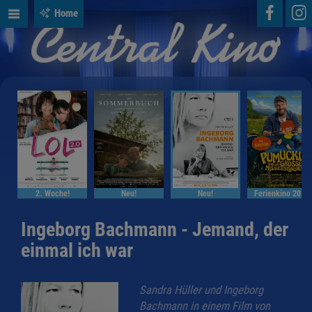
Home
2. Woche!
Neu!
Neu!
Ferienkino 2026
Ingeborg Bachmann - Jemand, der
einmal ich war
Sandra Hüller und Ingeborg
Bachmann in einem Film von