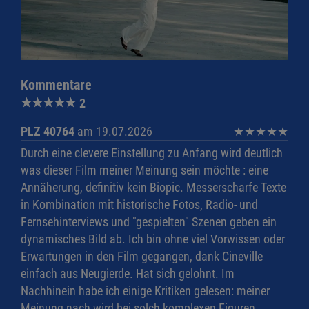
Kommentare
★
★
★
★
★
2
PLZ 40764
am 19.07.2026
★
★
★
★
★
Durch eine clevere Einstellung zu Anfang wird deutlich
was dieser Film meiner Meinung sein möchte : eine
Annäherung, definitiv kein Biopic. Messerscharfe Texte
in Kombination mit historische Fotos, Radio- und
Fernsehinterviews und "gespielten" Szenen geben ein
dynamisches Bild ab. Ich bin ohne viel Vorwissen oder
Erwartungen in den Film gegangen, dank Cineville
einfach aus Neugierde. Hat sich gelohnt. Im
Nachhinein habe ich einige Kritiken gelesen: meiner
Meinung nach wird bei solch komplexen Figuren