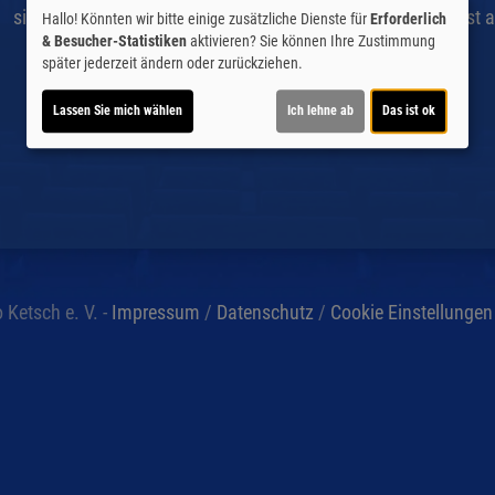
sind in der unmittelbaren Umgebung vorhanden. Der Saal ist a
Hallo! Könnten wir bitte einige zusätzliche Dienste für
Erforderlich
& Besucher-Statistiken
aktivieren? Sie können Ihre Zustimmung
später jederzeit ändern oder zurückziehen.
Lassen Sie mich wählen
Ich lehne ab
Das ist ok
 Ketsch e. V. -
Impressum
/
Datenschutz
/
Cookie Einstellungen