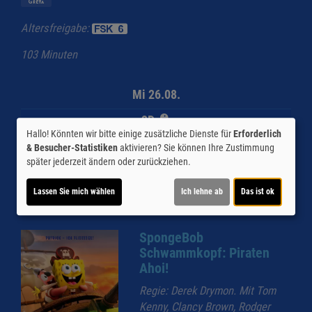
Altersfreigabe:
103 Minuten
Mi 26.08.
2D
Hallo! Könnten wir bitte einige zusätzliche Dienste für
Erforderlich
16:30
& Besucher-Statistiken
aktivieren? Sie können Ihre Zustimmung
später jederzeit ändern oder zurückziehen.
Für Tickets auf die Uhrzeit klicken.
Lassen Sie mich wählen
Ich lehne ab
Das ist ok
SpongeBob
Schwammkopf: Piraten
Ahoi!
Regie: Derek Drymon. Mit Tom
Kenny, Clancy Brown, Rodger