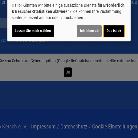
Einen entsprechenden Link für die Stornierung finden Sie am En
Hallo! Könnten wir bitte einige zusätzliche Dienste für
Erforderlich
& Besucher-Statistiken
aktivieren? Sie können Ihre Zustimmung
später jederzeit ändern oder zurückziehen.
Lassen Sie mich wählen
Ich lehne ab
Das ist ok
schutz
einverstanden.
Sie von
Schutz vor Cyberangriffen (Google ReCaptcha)
bereitgestellte externe Inh
Ja
 Ketsch e. V. -
Impressum
/
Datenschutz
/
Cookie Einstellungen