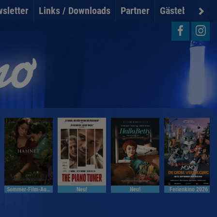
sletter
Links / Downloads
Partner
Gästebuch
U
Sommer-Film-Auslese
Neu!
Neu!
Ferienkino 2026