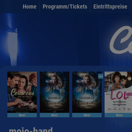
Home
Programm/Tickets
Eintrittspreise
OmU
Neu!
Neu!
Neu!
Neu!
mojo-hand