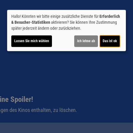
Hallo! Könnten wir bitte einige zusätzliche Dienste für
Erforderlich
& Besucher-Statistiken
aktivieren? Sie können Ihre Zustimmung
später jederzeit ändern oder zurückziehen.
Lassen Sie mich wählen
Ich lehne ab
Das ist ok
ine Spoiler!
gen des Kinos enthalten, zu löschen.