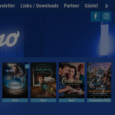
sletter
Links / Downloads
Partner
Gästebuch
U
OmU
Neu!
Neu!
Neu!
Ferienkino 2026