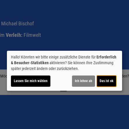
Michael Bischof
lm
Verleih:
Filmwelt
Hallo! Könnten wir bitte einige zusätzliche Dienste für
Erforderlich
& Besucher-Statistiken
aktivieren? Sie können Ihre Zustimmung
später jederzeit ändern oder zurückziehen.
Möchten Sie von
Youtube (Trailer ansehen)
bereitgestellte externe Inhalte laden?
Lassen Sie mich wählen
Ich lehne ab
Das ist ok
Ja