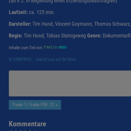
(ab 6 J. in Begleitung eines Erziehungsbeauftragten)
Laufzeit:
ca. 125 min.
Darsteller:
Tim Hund, Vincent Goymann, Thomas Schwarz, 
Regie:
Tim Hund, Tobias Steinigeweg
Genre:
Dokumentarfi
Inhalte zum Teil von
© CINEPROG ...macht Lust auf Ihr Kino!
Trailer 1 | Trailer-FSK: 12
Kommentare