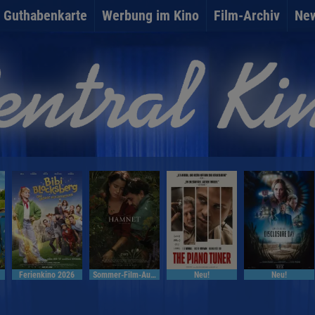
Guthabenkarte
Werbung im Kino
Film-Archiv
New
Ferienkino 2026
Sommer-Film-Auslese
Neu!
Neu!