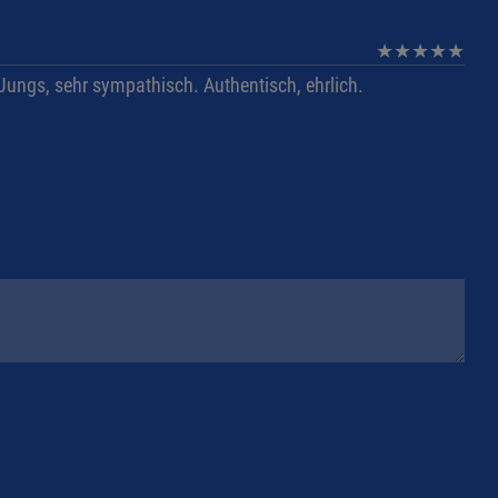
★
★
★
★
★
ungs, sehr sympathisch. Authentisch, ehrlich.