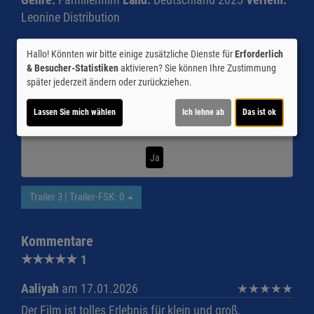
Leonine Distribution
Inhalte zum Teil von
Hallo! Könnten wir bitte einige zusätzliche Dienste für
Erforderlich
& Besucher-Statistiken
aktivieren? Sie können Ihre Zustimmung
© CINEPROG ...macht Lust auf Ihr Kino!
später jederzeit ändern oder zurückziehen.
Lassen Sie mich wählen
Ich lehne ab
Das ist ok
Möchten Sie von
Youtube (Trailer ansehen)
bereitgestellte
externe Inhalte laden?
Ja
Trailer 3 | Trailer-FSK: 0
Kommentare
★
★
★
★
★
1
Aaliyah
am 17.01.2026
★
★
★
★
★
Der Film ist tolles Erlebnis für klein und groß.