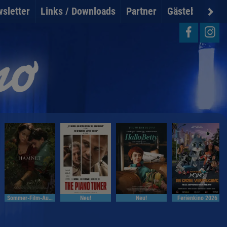
sletter
Links / Downloads
Partner
Gästebuch
U
Sommer-Film-Auslese
Neu!
Neu!
Ferienkino 2026