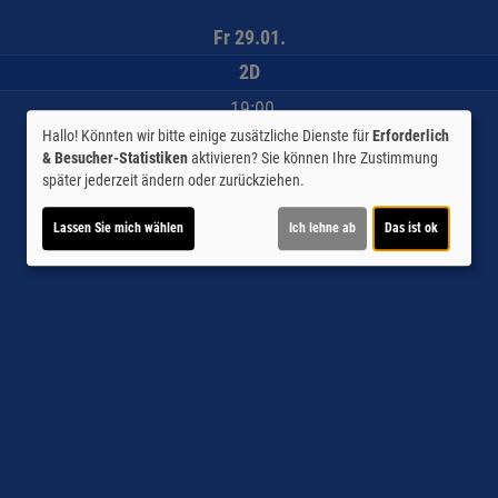
Fr 29.01.
2D
19:00
Hallo! Könnten wir bitte einige zusätzliche Dienste für
Erforderlich
& Besucher-Statistiken
aktivieren? Sie können Ihre Zustimmung
Tickets verfügbar ab 01.10
später jederzeit ändern oder zurückziehen.
Lassen Sie mich wählen
Ich lehne ab
Das ist ok