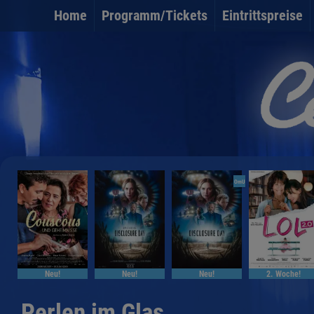
Home
Programm/Tickets
Eintrittspreise
OmU
Neu!
Neu!
Neu!
2. Woche!
Perlen im Glas