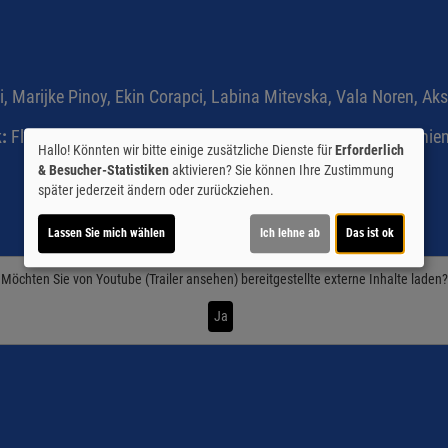
i, Marijke Pinoy, Ekin Corapci, Labina Mitevska, Vala Noren, 
:
Flemming Nordkrog
Genre:
Drama
Land:
Belgien, Mazedonie
Hallo! Könnten wir bitte einige zusätzliche Dienste für
Erforderlich
& Besucher-Statistiken
aktivieren? Sie können Ihre Zustimmung
später jederzeit ändern oder zurückziehen.
Lassen Sie mich wählen
Ich lehne ab
Das ist ok
Möchten Sie von
Youtube (Trailer ansehen)
bereitgestellte externe Inhalte laden?
Ja