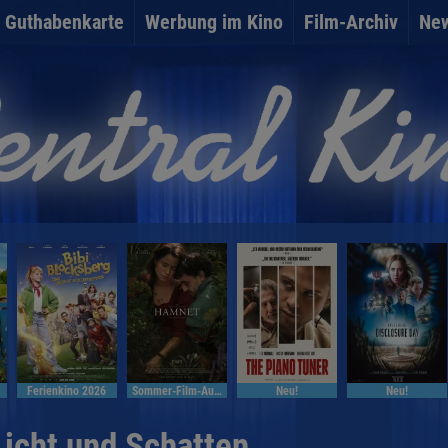
Guthabenkarte
Werbung im Kino
Film-Archiv
New
Ferienkino 2026
Sommer-Film-Auslese
Neu!
Neu!
Licht und Schatten