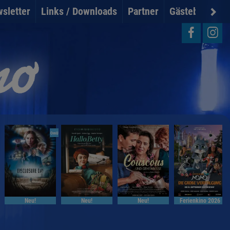
sletter
Links / Downloads
Partner
Gästebuch
U
OmU
Neu!
Neu!
Neu!
Ferienkino 2026