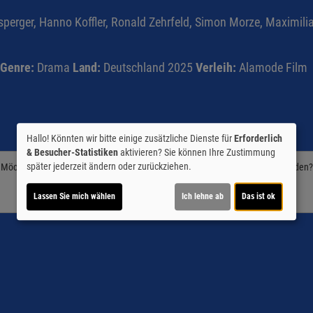
nsperger, Hanno Koffler, Ronald Zehrfeld, Simon Morze, Maximil
Genre:
Drama
Land:
Deutschland 2025
Verleih:
Alamode Film
Hallo! Könnten wir bitte einige zusätzliche Dienste für
Erforderlich
& Besucher-Statistiken
aktivieren? Sie können Ihre Zustimmung
später jederzeit ändern oder zurückziehen.
Möchten Sie von
Youtube (Trailer ansehen)
bereitgestellte externe Inhalte laden?
Ja
Lassen Sie mich wählen
Ich lehne ab
Das ist ok