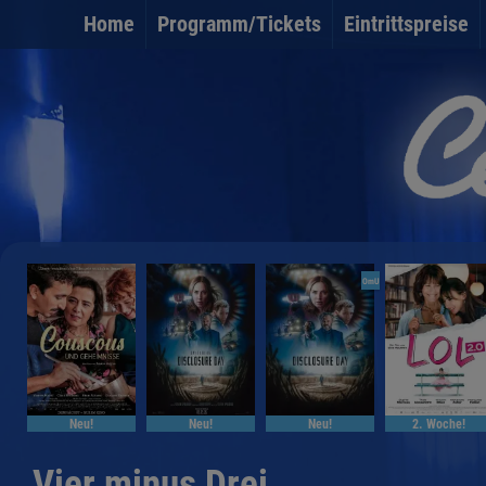
Home
Programm/Tickets
Eintrittspreise
OmU
Neu!
Neu!
Neu!
2. Woche!
Vier minus Drei