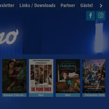
sletter
Links / Downloads
Partner
Gästebuch
U
Sommer-Film-Auslese
Neu!
Neu!
Ferienkino 2026