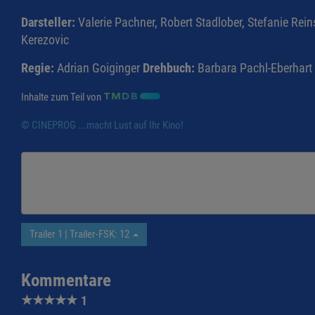
Darsteller:
Valerie Pachner, Robert Stadlober, Stefanie Rei
Kerezovic
Regie:
Adrian Goiginger
Drehbuch:
Barbara Pachl-Eberhart
Inhalte zum Teil von
© CINEPROG ...macht Lust auf Ihr Kino!
Trailer 1 | Trailer-FSK: 12
Kommentare
★
★
★
★
★
1