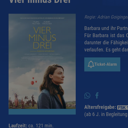
Regie: Adrian Goiginger
Barbara und ihr Partn
Für Barbara ist das C
darunter die Fähigke
verlaufen. Es geht da
Ticket-Alarm
Altersfreigabe:
(ab 6 J. in Begleitun
Laufzeit:
ca. 121 min.