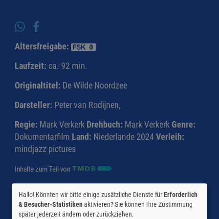
Altersfreigabe:
Laufzeit:
ca. 92 min.
Originaltitel:
De Wilde Noordzee
Darsteller:
Peter van Rodijnen,
Regie:
Mark Verkerk
Drehbuch:
Mark Verkerk
Genre:
Dokumentarfilm
Land:
Niederlande 2024
Verleih:
mindjazz pictures
Inhalte zum Teil von
© CINEPROG ...macht Lust auf Ihr Kino!
Hallo! Könnten wir bitte einige zusätzliche Dienste für
Erforderlich
& Besucher-Statistiken
aktivieren? Sie können Ihre Zustimmung
später jederzeit ändern oder zurückziehen.
Möchten Sie von
Youtube (Trailer ansehen)
bereitgestellte