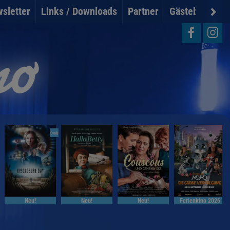
sletter
Links / Downloads
Partner
Gästebuch
U
OmU
Neu!
Neu!
Neu!
Ferienkino 2026