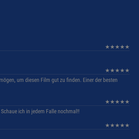
★
★
★
★
★
★
★
★
★
★
mögen, um diesen Film gut zu finden. Einer der besten
★
★
★
★
★
! Schaue ich in jedem Falle nochmal!!
★
★
★
★
★