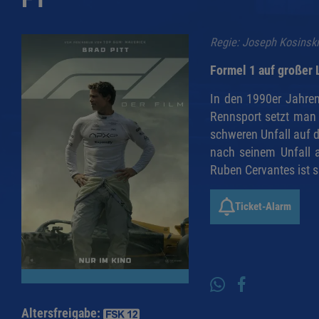
Regie: Joseph Kosinski.
Formel 1 auf großer
In den 1990er Jahre
Rennsport setzt man
schweren Unfall auf d
nach seinem Unfall a
Ruben Cervantes ist 
Ticket-Alarm
Altersfreigabe: