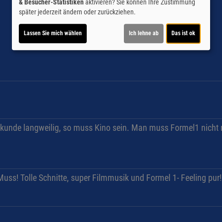
& Besucher-Statistiken
aktivieren? Sie können Ihre Zustimmung
später jederzeit ändern oder zurückziehen.
Lassen Sie mich wählen
Ich lehne ab
Das ist ok
 Sekunde langweilig, so muss Kino sein. Man muss Formel1 nicht 
 Muss! Tolle Schnitte, super Filmmusik und Formel 1- Feeling pur