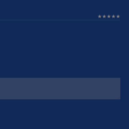
★
★
★
★
★