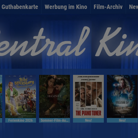
Guthabenkarte
Werbung im Kino
Film-Archiv
New
Ferienkino 2026
Sommer-Film-Auslese
Neu!
Neu!