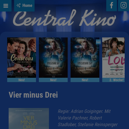
Home
OmU
Neu!
Neu!
Neu!
2. Woche!
Vier minus Drei
Regie: Adrian Goiginger. Mit
Valerie Pachner, Robert
Stadlober, Stefanie Reinsperger