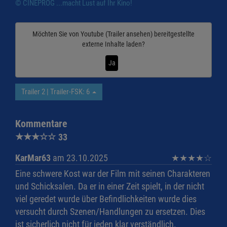
© CINEPROG ...macht Lust auf Ihr Kino!
Möchten Sie von
Youtube (Trailer ansehen)
bereitgestellte
externe Inhalte laden?
Ja
Trailer 2 | Trailer-FSK: 6
Kommentare
★
★
★
☆
☆
33
KarMar63
am 23.10.2025
★
★
★
★
☆
Eine schwere Kost war der Film mit seinen Charakteren
und Schicksalen. Da er in einer Zeit spielt, in der nicht
viel geredet wurde über Befindlichkeiten wurde dies
versucht durch Szenen/Handlungen zu ersetzen. Dies
ist sicherlich nicht für jeden klar verständlich.