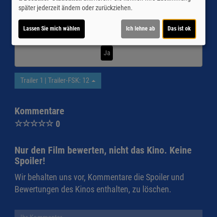
später jederzeit ändern oder zurückziehen.
Möchten Sie von
Youtube (Trailer ansehen)
bereitgestellte
Lassen Sie mich wählen
Ich lehne ab
Das ist ok
externe Inhalte laden?
Ja
Trailer 1 | Trailer-FSK: 12
Kommentare
☆
☆
☆
☆
☆
0
Nur den Film bewerten, nicht das Kino. Keine
Spoiler!
Wir behalten uns vor, Kommentare die Spoiler und
Bewertungen des Kinos enthalten, zu löschen.