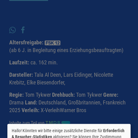
Altersfreigabe:
(ab 6 J. in Begleitung eines Erziehungsbeauftragten)
Laufzeit:
ca. 162 min.
Darsteller:
Tala Al Deen, Lars Eidinger, Nicolette
Krebitz, Elke Biesendorfer,
Regie:
Tom Tykwer
Drehbuch:
Tom Tykwer
Genre:
Drama
Land:
Deutschland, Großbritannien, Frankreich
2025
Verleih:
X-VerleihWarner Bros
Inhalte zum Teil von
Hallo! Könnten wir bitte einige zusätzliche Dienste für
Erforderlich
© CINEPROG ...macht Lust auf Ihr Kino!
& Besucher-Statistiken
aktivieren? Sie können Ihre Zustimmung